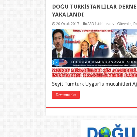
DOĞU TÜRKİSTANLILAR DERNEĞ
YAKALANDI
20 Ocak 2017
ABD İstihbarat ve Güvenlik
,
D
Seyit Tümtürk Uygur’lu mücahitleri Aj
Devamını oku