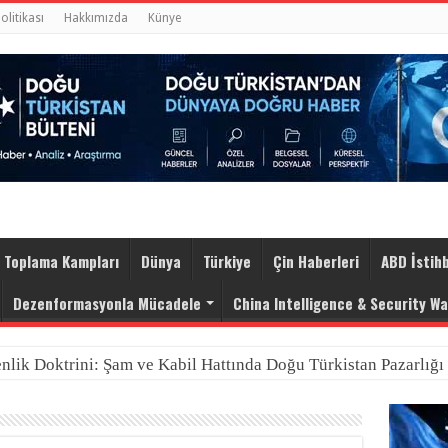
Politikası
Hakkımızda
Künye
Toplama Kampları
Dünya
Türkiye
Çin Haberleri
ABD İstihb
Dezenformasyonla Mücadele
China Intelligence & Security W
nlik Doktrini: Şam ve Kabil Hattında Doğu Türkistan Pazarlığı