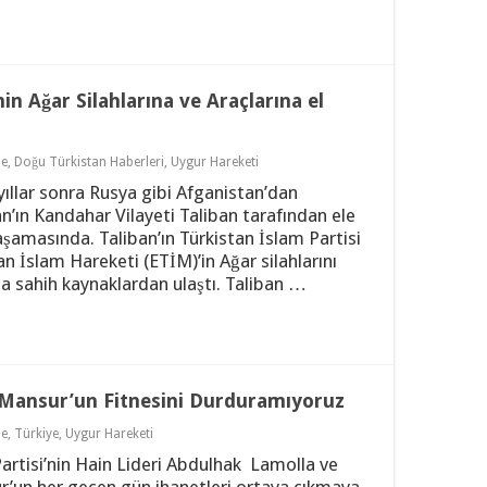
nin Ağar Silahlarına ve Araçlarına el
le
,
Doğu Türkistan Haberleri
,
Uygur Hareketi
yıllar sonra Rusya gibi Afganistan’dan
’ın Kandahar Vilayeti Taliban tarafından ele
şamasında. Taliban’ın Türkistan İslam Partisi
an İslam Hareketi (ETİM)’in Ağar silahlarını
za sahih kaynaklardan ulaştı. Taliban …
m Mansur’un Fitnesini Durduramıyoruz
le
,
Türkiye
,
Uygur Hareketi
Partisi’nin Hain Lideri Abdulhak Lamolla ve