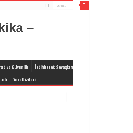
rat ve Güvenlik
İstihbarat Savaşları
atch
Yazı Dizileri
 Maskesi mi Kullanıyor?