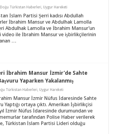
Doğu Türkistan Haberleri
,
Uygur Hareketi
stan İslam Partisi Şerri kadısı Abdullah
mirler İbrahim Mansur ve Abdulhak Lamolla
rleri Abdulhak Lamolla ve İbrahim Mansur’un
i video ile İbrahim Mansur ve işbirlikçilerinin
rlanan …
deri İbrahim Mansur İzmir’de Sahte
 Başvuru Yaparken Yakalanmış
ğu Türkistan Haberleri
,
Uygur Hareketi
İbrahim Mansur İzmir Nüfus İdaresinde Sahte
 Yaptığı ortaya çıktı. Amerikan İşbirlikçisi
z yıl İzmir Nüfus İdaresinde durumundan ve
memurlar tarafından Polise Haber verilerek
, Türkistan İslam Partisi Lideri olduğu