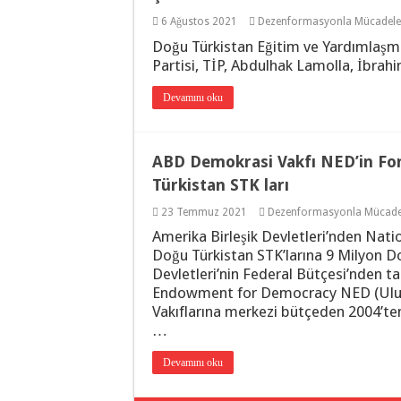
6 Ağustos 2021
Dezenformasyonla Mücadele
Doğu Türkistan Eğitim ve Yardımlaşma
Partisi, TİP, Abdulhak Lamolla, İbrah
Devamını oku
ABD Demokrasi Vakfı NED’in Fonl
Türkistan STK ları
23 Temmuz 2021
Dezenformasyonla Mücade
Amerika Birleşik Devletleri’nden Na
Doğu Türkistan STK’larına 9 Milyon Do
Devletleri’nin Federal Bütçesi’nden t
Endowment for Democracy NED (Ulusa
Vakıflarına merkezi bütçeden 2004’ten 
…
Devamını oku