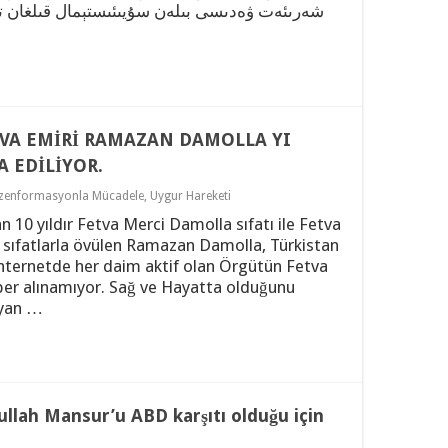
شەرىئەت ۋەدىسى بىلەن سۇيىئىستېمال قىلغان ت)
ETVA EMİRİ RAMAZAN DAMOLLA YI
 EDİLİYOR.
zenformasyonla Mücadele
,
Uygur Hareketi
n 10 yıldır Fetva Merci Damolla sıfatı ile Fetva
i sıfatlarla övülen Ramazan Damolla, Türkistan
İnternetde her daim aktif olan Örgütün Fetva
r alınamıyor. Sağ ve Hayatta olduğunu
ayan …
dullah Mansur’u ABD karşıtı olduğu için