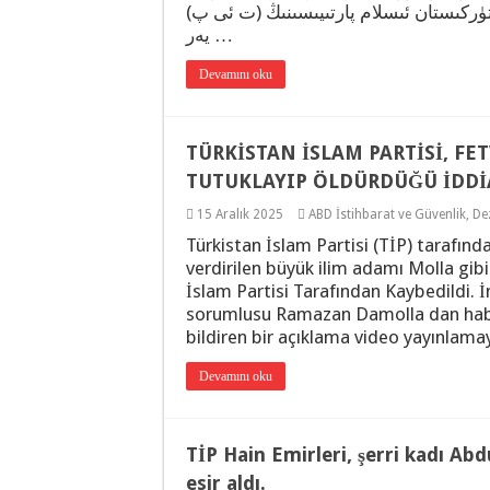
ۈركىستان ئىسلام پارتىيىسىنىڭ (ت ئى پ
يەر …
Devamını oku
TÜRKİSTAN İSLAM PARTİSİ, F
TUTUKLAYIP ÖLDÜRDÜĞÜ İDDİA
15 Aralık 2025
ABD İstihbarat ve Güvenlik
,
De
Türkistan İslam Partisi (TİP) tarafında
verdirilen büyük ilim adamı Molla gib
İslam Partisi Tarafından Kaybedildi. 
sorumlusu Ramazan Damolla dan habe
bildiren bir açıklama video yayınlam
Devamını oku
TİP Hain Emirleri, şerri kadı Ab
esir aldı.