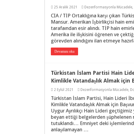
25 Aralık 2021
Dezenformasyonla Mücadele
,
CIA / TİP Ortaklığına karşı çıkan Türki
Mansur. Amerikan İşbirlikçisi hain e
tarafaından esir alındı. TİP hain emi
Amerika ile ilişkisini öğrenen ve çektiğ
görevden alındığını ilan etmeye hazı
Devamını oku
Türkistan İslam Partisi Hain Li
Kimlikle Vatandaşlık Almak için
2 Eylül 2021
Dezenformasyonla Mücadele
,
Do
Türkistan İslam Partisi, Hain Lideri 
Kimlikle Vatandaşlık Almak için Başvuru
Uygur Ayrılıkçı Hain Lideri geçtiğimi
beyan ettiği belgelerden şüphelenen 
tutuklandı… Emniyet deki işlemlerinde
anlaşılamayan …