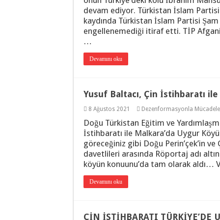
onun Türkiye’deki kolu İbrahim Mansu
devam ediyor. Türkistan İslam Partis
kaydında Türkistan İslam Partisi Şam 
engellenemediği itiraf etti. TİP Afg
…
Devamını oku
Yusuf Baltacı, Çin İstihbaratı il
8 Ağustos 2021
Dezenformasyonla Mücadele
Doğu Türkistan Eğitim ve Yardımlaşma
İstihbaratı ile Malkara’da Uygur Köyü
göreceğiniz gibi Doğu Perin’çek’in ve 
davetlileri arasında Röportaj adı altın
köyün konuunu’da tam olarak aldı…
Devamını oku
ÇİN İSTİHBARATI TÜRKİYE’DE