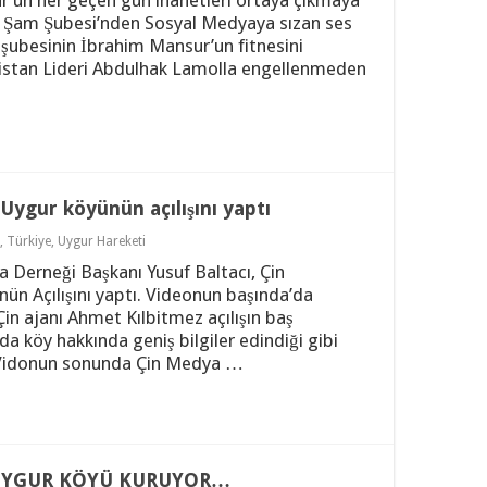
r’un her geçen gün ihanetleri ortaya çıkmaya
i Şam Şubesi’nden Sosyal Medyaya sızan ses
şubesinin İbrahim Mansur’un fitnesini
anistan Lideri Abdulhak Lamolla engellenmeden
e Uygur köyünün açılışını yaptı
,
Türkiye
,
Uygur Hareketi
 Derneği Başkanı Yusuf Baltacı, Çin
nün Açılışını yaptı. Videonun başında’da
Çin ajanı Ahmet Kılbitmez açılışın baş
da köy hakkında geniş bilgiler edindiği gibi
 Vidonun sonunda Çin Medya …
 UYGUR KÖYÜ KURUYOR…