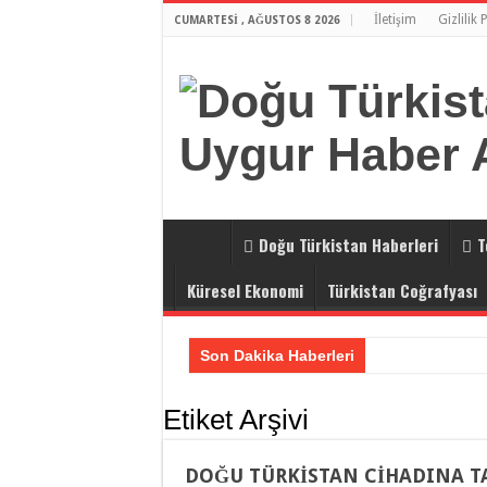
İletişim
Gizlilik 
CUMARTESI , AĞUSTOS 8 2026
Doğu Türkistan Haberleri
T
Küresel Ekonomi
Türkistan Coğrafyası
Son Dakika Haberleri
Çin’in Küresel Güvenlik Doktrini: Şa
Etiket Arşivi
2026 Gulca Semineri ve Küresel Güven
İstanbul’un Göbeğinde Konsolosluk T
DOĞU TÜRKİSTAN CİHADINA TAR