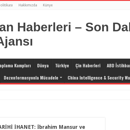
Politikası
Hakkımızda
Künye
oplama Kampları
Dünya
Türkiye
Çin Haberleri
ABD İstihba
Dezenformasyonla Mücadele
China Intelligence & Security W
m ve Kabil Hattında Doğu Türkistan Pazarlığı
lik Masalı: Pekin’in Doğu Türkistan Stratejisi
uzağı: Çin, Uygur Türklerini Fişlemek İçin “Mahalle Hizmeti”
İHİ İHANET: İbrahim Mansur ve